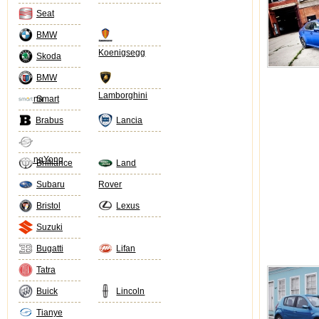
Seat
BMW
Koenigsegg
Skoda
BMW
Lamborghini
Alpina
Smart
Brabus
Lancia
SsangYong
Brilliance
Land
Subaru
Rover
Bristol
Lexus
Suzuki
Bugatti
Lifan
Tatra
Buick
Lincoln
Tianye