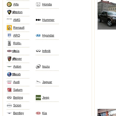
Alfa
Honda
Romeo
Proton
AMG
Hummer
Renault
ARO
Hyundai
Rolls-
Royce
Asia
Infiniti
Motors
Rover
Aston
Isuzu
Martin
Saab
Audi
Jaguar
Saturn
Beijing
Jeep
Scion
Bentley
Kia