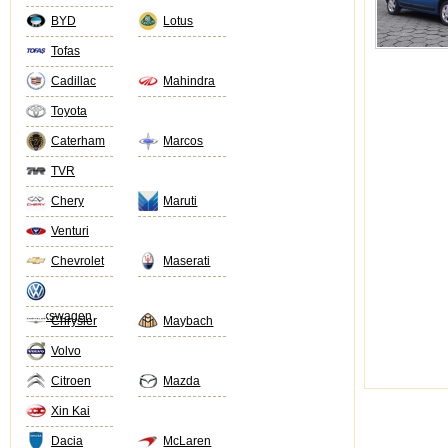
BYD
Lotus
Tofas
Cadillac
Mahindra
Toyota
Caterham
Marcos
TVR
Chery
Maruti
Venturi
Chevrolet
Maserati
Volkswagen
Chrysler
Maybach
Volvo
Citroen
Mazda
Xin Kai
Dacia
McLaren