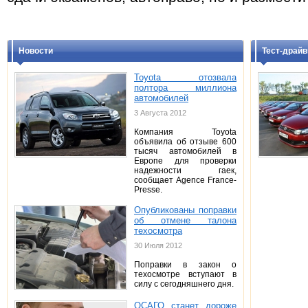
Новости
Тест-драй
Toyota отозвала
полтора миллиона
автомобилей
3 Августа 2012
Компания Toyota
объявила об отзыве 600
тысяч автомобилей в
Европе для проверки
надежности гаек,
сообщает Agence France-
Presse.
Опубликованы поправки
об отмене талона
техосмотра
30 Июля 2012
Поправки в закон о
техосмотре вступают в
силу с сегодняшнего дня.
ОСАГО станет дороже