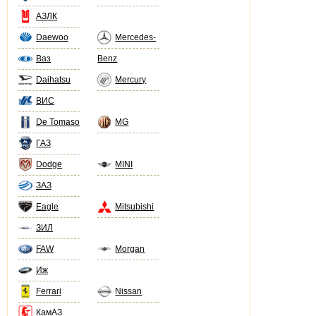
АЗЛК
Daewoo
Mercedes-
Ваз
Benz
Daihatsu
Mercury
ВИС
De Tomaso
MG
ГАЗ
Dodge
MINI
ЗАЗ
Eagle
Mitsubishi
ЗИЛ
FAW
Morgan
Иж
Ferrari
Nissan
КамАЗ