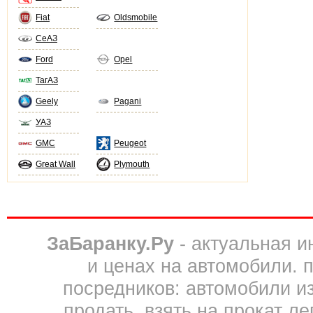
Fiat
Oldsmobile
СеАЗ
Ford
Opel
ТагАЗ
Geely
Pagani
УАЗ
GMC
Peugeot
Great Wall
Plymouth
ЗаБаранку.Ру
- актуальная 
и ценах на автомобили. 
посредников: автомобили из 
продать, взять на прокат л