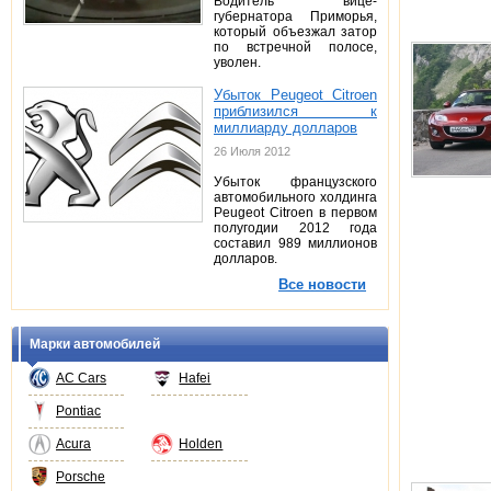
Водитель вице-
губернатора Приморья,
который объезжал затор
по встречной полосе,
уволен.
Убыток Peugeot Citroen
приблизился к
миллиарду долларов
26 Июля 2012
Убыток французского
автомобильного холдинга
Peugeot Citroen в первом
полугодии 2012 года
составил 989 миллионов
долларов.
Все новости
Марки автомобилей
AC Cars
Hafei
Pontiac
Acura
Holden
Porsche