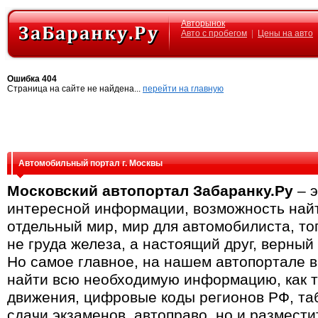
Авторынок
Авто с пробегом
|
Цены на авто
Ошибка 404
Страница на сайте не найдена...
перейти на главную
Автомобильный портал г. Москвы
Московский автопортал Забаранку.Ру
– э
интересной информации, возможность найт
отдельный мир, мир для автомобилиста, тог
не груда железа, а настоящий друг, верный
Но самое главное, на нашем автопортале в
найти всю необходимую информацию, как т
движения, цифровые коды регионов РФ, та
сдачи экзаменов, автоправо, но и размести