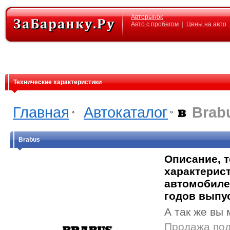
Авторынок
Авто с пробегом
|
Цены на авто
Технические характеристики
Главная
Автокаталог
Brab
Brabus
Описание, 
характерист
автомобиле
годов выпу
А так же вы 
Продажа под