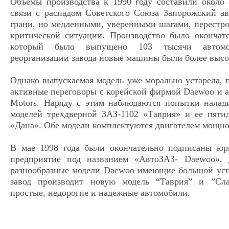
Объемы производства к 1990 году составили около 
связи с распадом Советского Союза Запорожский ав
грани, но медленными, уверенными шагами, перестро
критической ситуации. Производство было окончате
который было выпущено 103 тысячи автомоб
реорганизации завода новые машины были более высок
Однако выпускаемая модель уже морально устарела, п
активные переговоры с корейской фирмой Daewoo и 
Motors. Наряду с этим наблюдаются попытки налад
моделей трехдверной ЗАЗ-1102 «Таврия» и ее пят
«Дана». Обе модели комплектуются двигателем мощнос
В мае 1998 года были окончательно подписаны юр
предприятие под названием «АвтоЗАЗ- Daewoo». 
разнообразные модели Daewoo имеющие большой усп
завод производит новую модель “Таврия” и ”Сла
простые, недорогие и надежные автомобили.