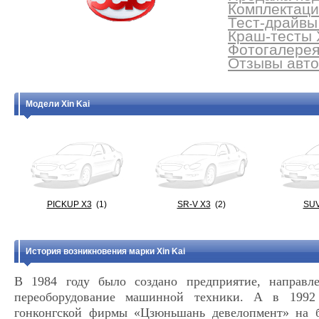
Комплектации
Тест-драйвы 
Краш-тесты X
Фотогалерея 
Отзывы автов
Модели Xin Kai
PICKUP X3
(1)
SR-V X3
(2)
SUV
История возникновения марки Xin Kai
В 1984 году было создано предприятие, направл
переоборудование машинной техники. А в 1992
гонконгской фирмы «Цзюньшань девелопмент» на б