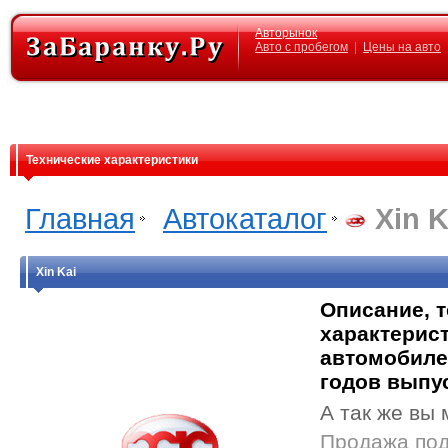
Авторынок
Авто с пробегом
|
Цены на авто
Технические характеристики
Главная
Автокаталог
Xin K
Xin Kai
Описание, 
характерист
автомобиле
годов выпу
А так же вы 
Продажа под