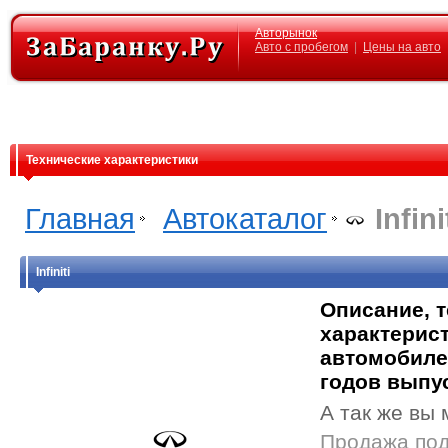
Авторынок
Авто с пробегом
|
Цены на авто
Технические характеристики
Главная
Автокаталог
Infini
Infiniti
Описание, 
характерист
автомобилей
годов выпу
А так же вы 
Продажа поде