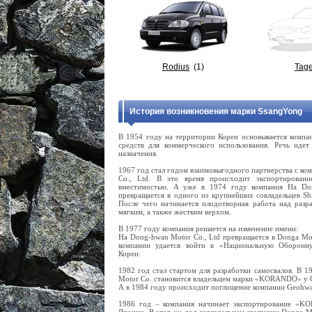
Rodius
(1)
Tage
История возникновения марки SsangYong
В 1954 году на территории Кореи основывается компа
средств для коммерческого использования. Речь иде
назначения.
1967 год стал годом взаимовыгодного партнерства с ком
Co., Ltd. В это время происходит экспортировани
вместимостью. А уже в 1974 году компания Ha Don
превращается в одного из крупнейших совладельцев Shin
После чего начинается плодотворная работа над разр
мягким, а также жестким верхом.
В 1977 году компания решается на изменение имени:
Ha Dong-hwan Motor Co., Ltd превращается в Donga Mot
компании удается войти в «Национальную Оборо
Кореи.
1982 год стал стартом для разработки самосвалов. В 
Motor Co. становится владельцем марки «KORANDO» у G
А в 1984 году происходит поглощение компании Geohwa 
1986 год – компания начинает экспортирование «K