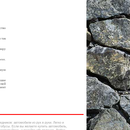
ство
 так
миру
woo.
нную
йшие
ской
мент
ников: автомобили из рук в руки. Легко и
втобусы. Если вы желаете купить автомобиль,