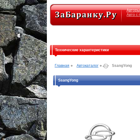
Авторы
Авто с
Технические характеристики
Главная
Автокаталог
SsangYong
SsangYong