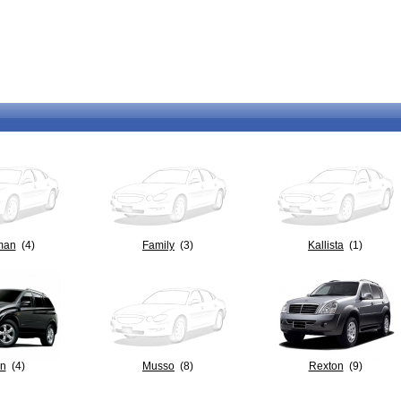
man
(4)
Family
(3)
Kallista
(1)
on
(4)
Musso
(8)
Rexton
(9)