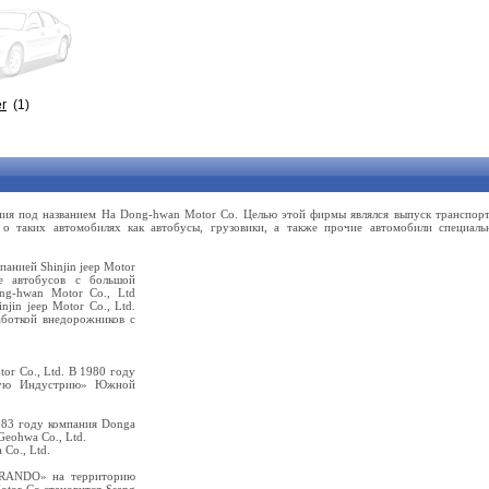
r
(1)
ния под названием Ha Dong-hwan Motor Co. Целью этой фирмы являлся выпуск транспор
т о таких автомобилях как автобусы, грузовики, а также прочие автомобили специаль
панией Shinjin jeep Motor
е автобусов с большой
g-hwan Motor Co., Ltd
jin jeep Motor Co., Ltd.
аботкой внедорожников с
or Co., Ltd. В 1980 году
нную Индустрию» Южной
1983 году компания Donga
eohwa Co., Ltd.
Co., Ltd.
ORANDO» на территорию