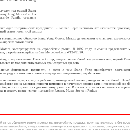
otor Co становится Ssang
выходят под маркой Ssang
Ssang Yong Motors Co. На
ando Family, создание
ет одно из британских предприятий – Panther. Через несколько лет начинается производ
боткой вышеупомянутой фирмы.
т в акционерное общество Ssang Yong Motors. Между двумя этими компаниями заключается
сажирских автомобилей.
Motors, экспортируются на европейские рынки. В 1997 году компания представляет 
man, разрабатывающейся на базе Mercedes-Benz W124/E320.
 Yong представителями Daewoo Group, модели автомобилей выпускаются под маркой Dae
является на моделях выпускаемых транспортных средств.
нные финансовые трудности, в связи с чем Ssang Yong приобретает долгожда
танно радует своих поклонников очередными модельными разработками.
осит звание лидера среди корейских производителей полноприводных автомобилей. Нове
о комфорте своих клиентов привели компанию к почетному званию самой престижной корей
собирается и стремится к динамичному развитию. В планах компании - пополнить ассорти
 и создать новые «хиты» наподобие Rexton, Musso Sports и Rodius.
 автомобильном рынке и ценах на автомобили. продажа, покупка транспорта без посред
гковые автомобили, внедорожники, коммерческий транспорт, грузовики, спецтехнику, а