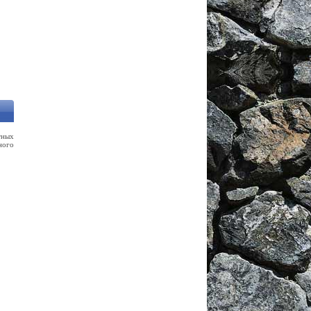
тных
ного