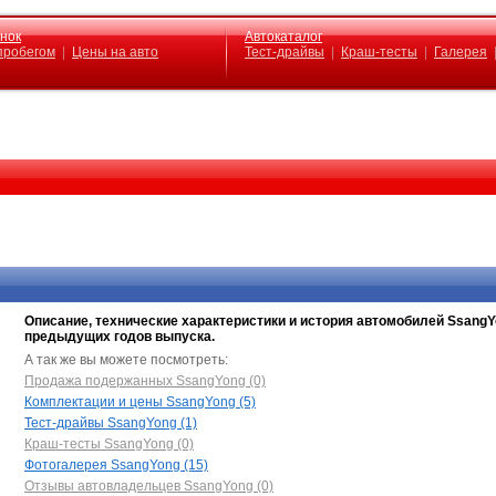
нок
Автокаталог
 пробегом
|
Цены на авто
Тест-драйвы
|
Краш-тесты
|
Галерея
Описание, технические характеристики и история автомобилей Ssang
предыдущих годов выпуска.
А так же вы можете посмотреть:
Продажа подержанных SsangYong (0)
Комплектации и цены SsangYong (5)
Тест-драйвы SsangYong (1)
Краш-тесты SsangYong (0)
Фотогалерея SsangYong (15)
Отзывы автовладельцев SsangYong (0)