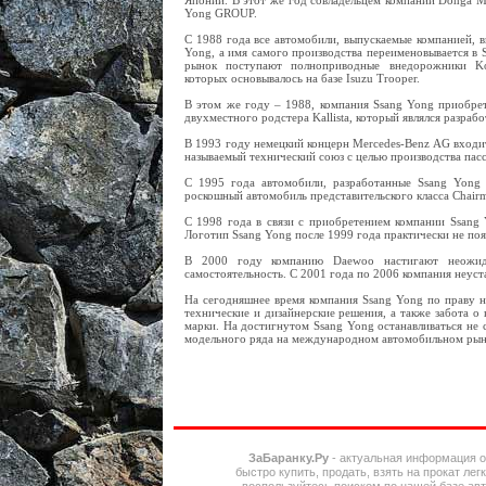
Японии. В этот же год совладельцем компании Donga M
Yong GROUP.
С 1988 года все автомобили, выпускаемые компанией, 
Yong, а имя самого производства переименовывается в 
рынок поступают полноприводные внедорожники Kor
которых основывалось на базе Isuzu Trooper.
В этом же году – 1988, компания Ssang Yong приобрета
двухместного родстера Kallista, который являлся разра
В 1993 году немецкий концерн Mercedes-Benz AG входи
называемый технический союз с целью производства пас
С 1995 года автомобили, разработанные Ssang Yong 
роскошный автомобиль представительского класса Chair
С 1998 года в связи с приобретением компании Ssang
Логотип Ssang Yong после 1999 года практически не по
В 2000 году компанию Daewoo настигают неожида
самостоятельность. С 2001 года по 2006 компания неус
На сегодняшнее время компания Ssang Yong по праву н
технические и дизайнерские решения, а также забота 
марки. На достигнутом Ssang Yong останавливаться не 
модельного ряда на международном автомобильном рынке
ЗаБаранку.Ру
- актуальная информация об
быстро купить, продать, взять на прокат ле