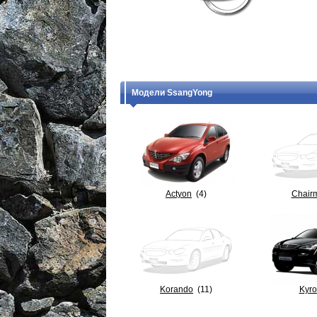
Модели SsangYong
Actyon
(4)
Chair
Korando
(11)
Kyr