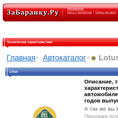
Авторынок
Авто с пробегом
|
Цены на авто
Технические характеристики
Главная
Автокаталог
Lotu
Lotus
Описание, 
характерист
автомобиле
годов выпу
А так же вы 
Продажа под