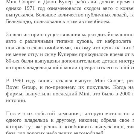
Mini Cooper и Джон Купер работали долгое время 
однако 1971 год ознаменовался сходом авто с конв
выпускался. Большое количество публичных людей, та
Бельмондо, пользовались этим автомобилем.
За всю историю существования марки дизайн машины
авто с различными типами кузова, от кабриолета
пользоваться автомобилями, потому что цены на них 
не менее отцу и сыну Куперам приходилось время от в
80-ых были выпущены дополнительные детали инстр
которых владельцы mini могли превратить его в mini c
В 1990 году вновь начался выпуск Mini Cooper, р
Rover Group, и по-прежнему их покупали. Когда на
фирмы, выпустили последний Mini, это было в 2000 г
истории.
После этих событий компания, которую мотало по ж
одного владельца к другому, наконец обрела сво
которая тут же решила возобновить выпуск mini, т
база для дорогих небольших автомобилей.