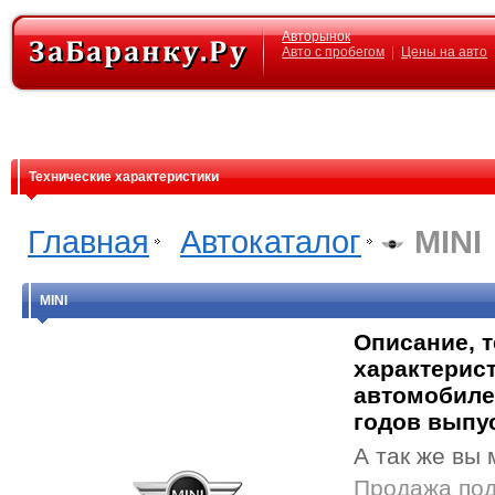
Авторынок
Авто с пробегом
|
Цены на авто
Технические характеристики
Главная
Автокаталог
MINI
MINI
Описание, 
характерист
автомобиле
годов выпу
А так же вы 
Продажа под