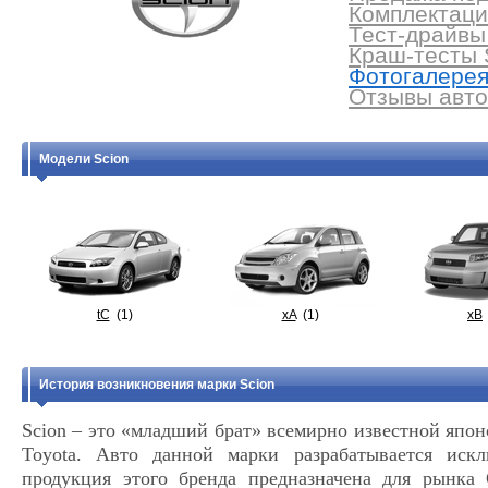
Комплектации
Тест-драйвы 
Краш-тесты S
Фотогалерея 
Отзывы авто
Модели Scion
tC
(1)
xA
(1)
xB
История возникновения марки Scion
Scion – это «младший брат» всемирно известной япо
Toyota. Авто данной марки разрабатывается иск
продукция этого бренда предназначена для рынка