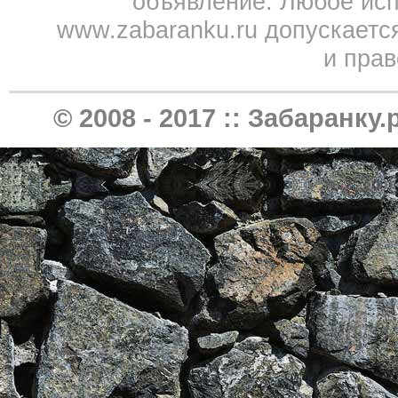
объявление. Любое исп
www.zabaranku.ru допускаетс
и прав
© 2008 - 2017 ::
Забаранку.