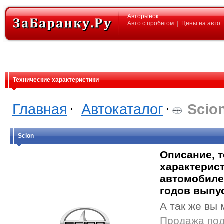
Авторынок
Авто с пробегом
|
Цены на авто
Технические характеристики
Главная
Автокаталог
Scio
Scion
Описание, 
характерист
автомобиле
годов выпу
А так же вы 
Продажа под