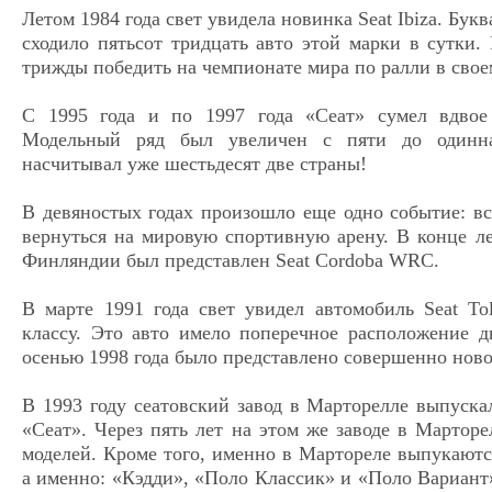
Летом 1984 года свет увидела новинка Seat Ibiza. Бук
сходило пятьсот тридцать авто этой марки в сутки. 
трижды победить на чемпионате мира по ралли в свое
С 1995 года и по 1997 года «Сеат» сумел вдвое 
Модельный ряд был увеличен с пяти до одинна
насчитывал уже шестьдесят две страны!
В девяностых годах произошло еще одно событие: в
вернуться на мировую спортивную арену. В конце ле
Финляндии был представлен Seat Сordoba WRC.
В марте 1991 года свет увидел автомобиль Seat To
классу. Это авто имело поперечное расположение д
осенью 1998 года было представлено совершенно ново
В 1993 году сеатовский завод в Марторелле выпуск
«Сеат». Через пять лет на этом же заводе в Мартор
моделей. Кроме того, именно в Мартореле выпукаютс
а именно: «Кэдди», «Поло Классик» и «Поло Вариант».