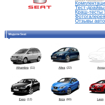
Комплектации
Тест-драйвы 
Краш-тесты S
Фотогалерея 
Отзывы авто
Модели Seat
Alhambra
(11)
Altea
(22)
Arosa
Exeo
(12)
Ibiza
(60)
Leon