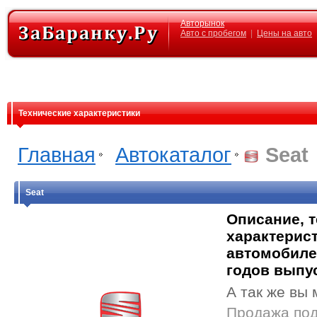
Авторынок
Авто с пробегом
|
Цены на авто
Технические характеристики
Главная
Автокаталог
Seat
Seat
Описание, 
характерист
автомобиле
годов выпу
А так же вы 
Продажа под