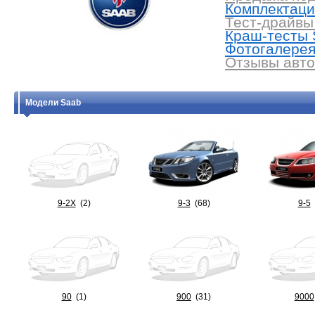
Комплектаци
Тест-драйвы
Краш-тесты 
Фотогалерея
Отзывы авто
Модели Saab
9-2X
(2)
9-3
(68)
9-5
90
(1)
900
(31)
9000