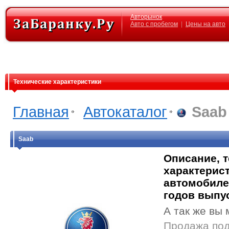
Авторынок
Авто с пробегом
|
Цены на авто
Технические характеристики
Главная
Автокаталог
Saab
Saab
Описание, 
характерист
автомобиле
годов выпу
А так же вы 
Продажа под