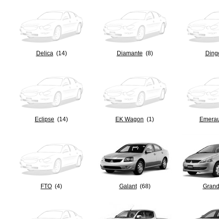
Delica
(14)
Diamante
(8)
Ding
Eclipse
(14)
EK Wagon
(1)
Emera
FTO
(4)
Galant
(68)
Grand