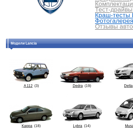
Комплектации
Тест-драйвы 
Краш-тесты L
Фотогалерея 
Отзывы авто
Модели Lancia
A 112
(3)
Dedra
(19)
Delta
Kappa
(18)
Lybra
(14)
Mus