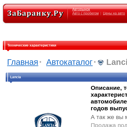
Авторынок
Авто с пробегом
|
Цены на авто
Технические характеристики
Главная
Автокаталог
Lanc
Lancia
Описание, 
характерист
автомобиле
годов выпу
А так же вы 
Продажа под